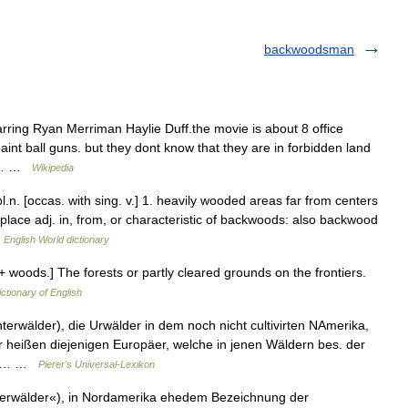
backwoodsman
rring Ryan Merriman Haylie Duff.the movie is about 8 office
int ball guns. but they dont know that they are in forbidden land
us… …
Wikipedia
. [occas. with sing. v.] 1. heavily wooded areas far from centers
 place adj. in, from, or characteristic of backwoods: also backwood
…
English World dictionary
+ woods.] The forests or partly cleared grounds on the frontiers.
ictionary of English
nterwälder), die Urwälder in dem noch nicht cultivirten NAmerika,
 heißen diejenigen Europäer, welche in jenen Wäldern bes. der
 zu… …
Pierer's Universal-Lexikon
terwälder«), in Nordamerika ehedem Bezeichnung der