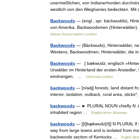
unermeßlichen, von Indianerhorden durchstrei
westlich von den Alleghanies bedeckten. M
Backwoods
— (engl., spr. bäckwudds), Hint
von Amerika. Backwoodsmen (Hinterwälder),
Kleines Konversations-Lexikon
Backwoods
— (Bäckwuds), Hinterwälder, n
Westens; Backwoodmen, Hinterwälder, die i
Backwoods
— [ bækwʊdz; englisch »Hinterwä
Urwälder im Hinterland der ersten Ansiedler
eindrangen. …
Universal-Lexikon
backwoods
— [n/adj] forests; land distant f
interior, isolation, outback, rural area, sti
backwoods
— ► PLURAL NOUN chiefly N. Ame
inhabited region …
English terms dictionary
backwoods
— [[t]bæ̱kwʊdz[/t]] N PLURAL If 
way from large towns and is isolated from mod
backwoods section of Kentucky …
English dict