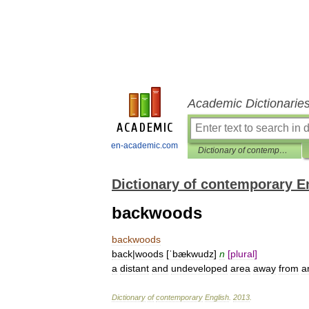
Academic Dictionarie
en-academic.com
Dictionary of contemporary English
Dictionary of contemporary E
backwoods
backwoods
back
|
woods
[
ˈbækwudz
]
n
[
plural
]
a
distant
and
undeveloped
area
away
from
a
Dictionary
of
contemporary
English
.
2013
.