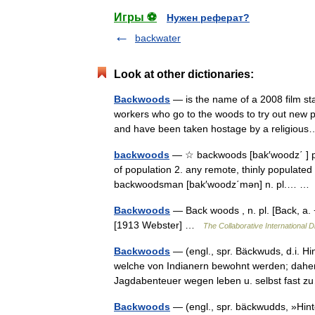
Игры ⚽
Нужен реферат?
backwater
Look at other dictionaries:
Backwoods
— is the name of a 2008 film sta
workers who go to the woods to try out new pa
and have been taken hostage by a religio
backwoods
— ☆ backwoods [bak′woodz΄ ] pl.n
of population 2. any remote, thinly populated
backwoodsman [bak′woodz΄mən] n. pl.… 
Backwoods
— Back woods , n. pl. [Back, a. 
[1913 Webster] …
The Collaborative International D
Backwoods
— (engl., spr. Bäckwuds, d.i. Hi
welche von Indianern bewohnt werden; daher
Jagdabenteuer wegen leben u. selbst fast
Backwoods
— (engl., spr. bäckwudds, »Hin