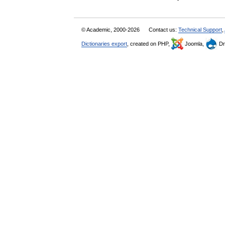
© Academic, 2000-2026
Contact us:
Technical Support
,
Dictionaries export
, created on PHP,
Joomla,
Dr