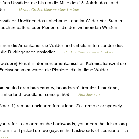
ften Urwälder, die bis um die Mitte des 18. Jahrh. das Land
it der… …
Meyers Großes Konversations-Lexikon
erwälder, Urwälder, das unbebaute Land im W. der Ver. Staaten
 auch Squatters oder Pioneers, die dort wohnenden Weißen …
ennen die Amerikaner die Wälder und unbekannten Länder des
n die B. dringenden Ansiedler …
Herders Conversations-Lexikon
lder«] Plural, in der nordamerikanischen Kolonisationszeit die
; Backwoodsmen waren die Pioniere, die in diese Wälder
rom settled area backcountry, boondocks*, frontier, hinterland,
cks*, timberland, woodland; concept 509 …
New thesaurus
r. 1) remote uncleared forest land. 2) a remote or sparsely
you refer to an area as the backwoods, you mean that it is a long
ern life. I picked up two guys in the backwoods of Louisiana. ...a
ionary