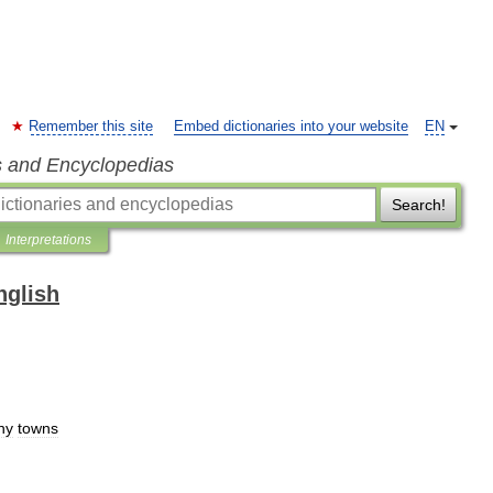
Remember this site
Embed dictionaries into your website
EN
s and Encyclopedias
Search!
Interpretations
nglish
ny
towns